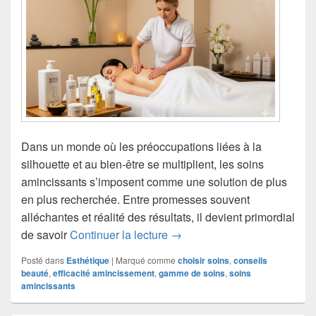
Dans un monde où les préoccupations liées à la
silhouette et au bien-être se multiplient, les soins
amincissants s’imposent comme une solution de plus
en plus recherchée. Entre promesses souvent
alléchantes et réalité des résultats, il devient primordial
Comment choisir une gamme d
de savoir
Continuer la lecture
→
Posté dans
Esthétique
|
Marqué comme
choisir soins
,
conseils
beauté
,
efficacité amincissement
,
gamme de soins
,
soins
amincissants