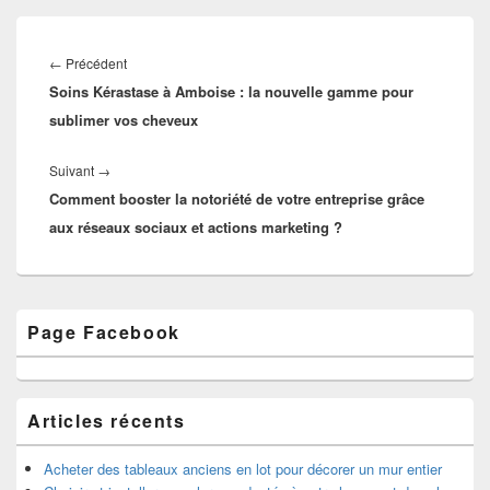
Navigation
de
Article
←
Précédent
l’article
Soins Kérastase à Amboise : la nouvelle gamme pour
précédent :
sublimer vos cheveux
Article
Suivant
→
Comment booster la notoriété de votre entreprise grâce
suivant :
aux réseaux sociaux et actions marketing ?
Zone
Page Facebook
principale
de
widget
pour
la
Articles récents
barre
latérale
Acheter des tableaux anciens en lot pour décorer un mur entier