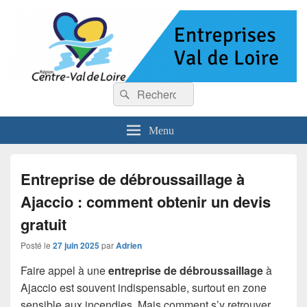
Entreprises Val de Loire
Recherche :
Rechercher
Menu
Entreprise de débroussaillage à
Ajaccio : comment obtenir un devis
gratuit
Posté le
27 juin 2025
par
Adrien
Faire appel à une
entreprise de débroussaillage
à
Ajaccio est souvent indispensable, surtout en zone
sensible aux incendies. Mais comment s’y retrouver