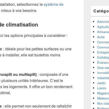
tallation, sélectionnez le
système de
 mieux à vos besoins.
Catégo
Administ
de climatisation
Agricult
Artisana
ici les options principales à considérer :
Autre
Commer
Communi
oc
: idéale pour les petites surfaces ou une
Entrepri
e à installer, elle est toutefois moins
Esthéti
Événeme
Gros-oe
Immobili
nosplit ou multisplit)
: composée d’une
Industri
 plusieurs unités intérieures. C’est le
Jardin
s les logements. Il offre un bon rendement
Loisirs
ptimal.
Magasin
Médecin
Non cla
e
: elle permet non seulement de rafraîchir
Professi