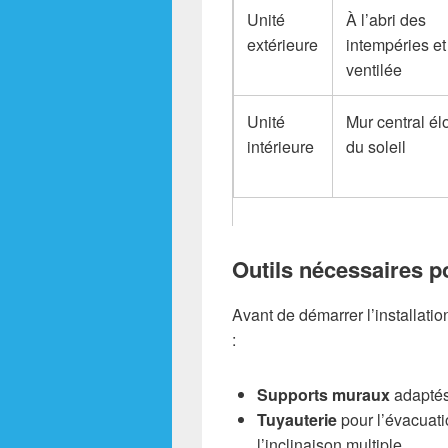
Unité
À l’abri des
extérieure
intempéries et
ventilée
Unité
Mur central él
intérieure
du soleil
Outils nécessaires po
Avant de démarrer l’installatio
:
Supports muraux
adaptés 
Tuyauterie
pour l’évacuati
l’inclinaison multiple.