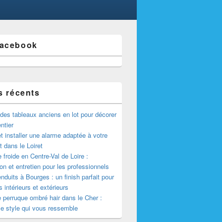
Facebook
s récents
des tableaux anciens en lot pour décorer
ntier
et installer une alarme adaptée à votre
 dans le Loiret
froide en Centre-Val de Loire :
tion et entretien pour les professionnels
nduits à Bourges : un finish parfait pour
 intérieurs et extérieurs
 perruque ombré hair dans le Cher :
le style qui vous ressemble