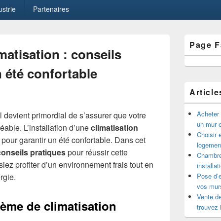
ustrie
Partenaires
Zone
Page 
principale
imatisation : conseils
de
widget
 été confortable
pour
la
Article
barre
latérale
Acheter 
il devient primordial de s’assurer que votre
un mur e
réable. L’installation d’une
climatisation
Choisir 
 pour garantir un été confortable. Dans cet
logement
conseils pratiques
pour réussir cette
Chambre 
ssiez profiter d’un environnement frais tout en
installa
rgie.
Pose d’e
vos murs
Vente de
tème de climatisation
trouvez 