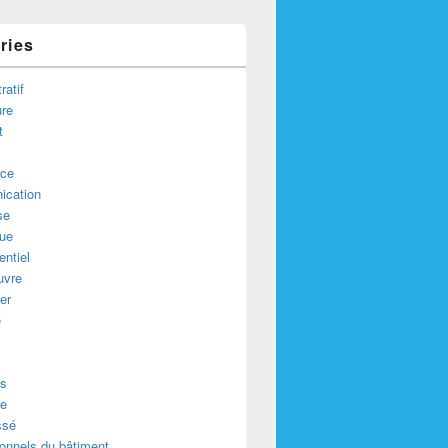
ries
ratif
ure
t
ce
cation
se
que
ntiel
uvre
er
e
s
e
ssé
onnels du bâtiment