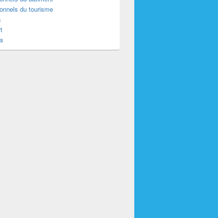
onnels du tourisme
s
t
es