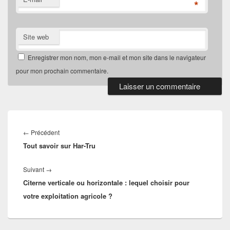
*
Site web
Enregistrer mon nom, mon e-mail et mon site dans le navigateur
pour mon prochain commentaire.
Navigation
de
Article
←
Précédent
l’article
Tout savoir sur Har-Tru
précédent :
Article
Suivant
→
Citerne verticale ou horizontale : lequel choisir pour
suivant :
votre exploitation agricole ?