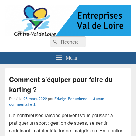
Entreprises Val de Loire
Recherche :
Rechercher
Menu
Comment s’équiper pour faire du
karting ?
Posté le
25 mars 2022
par
Edwige Beauchene
—
Aucun
commentaire ↓
De nombreuses raisons peuvent vous pousser à
pratiquer un sport : gestion de stress, se sentir
séduisant, maintenir la forme, maigrir, etc. En fonction