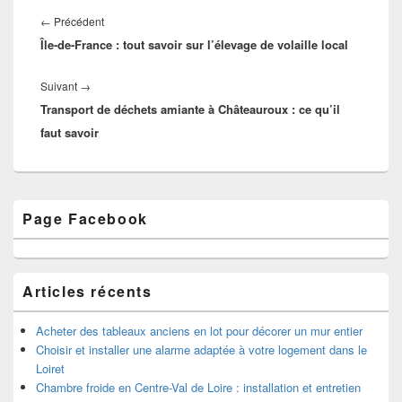
Navigation
de
Article
←
Précédent
l’article
Île-de-France : tout savoir sur l’élevage de volaille local
précédent :
Article
Suivant
→
Transport de déchets amiante à Châteauroux : ce qu’il
suivant :
faut savoir
Zone
Page Facebook
principale
de
widget
pour
la
Articles récents
barre
latérale
Acheter des tableaux anciens en lot pour décorer un mur entier
Choisir et installer une alarme adaptée à votre logement dans le
Loiret
Chambre froide en Centre-Val de Loire : installation et entretien