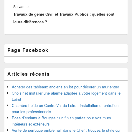
Article
Suivant
→
Travaux de génie Civil et Travaux Publics : quelles sont
suivant :
leurs différences ?
Zone
Page Facebook
principale
de
widget
pour
la
Articles récents
barre
latérale
Acheter des tableaux anciens en lot pour décorer un mur entier
Choisir et installer une alarme adaptée à votre logement dans le
Loiret
Chambre froide en Centre-Val de Loire : installation et entretien
pour les professionnels
Pose d’enduits à Bourges : un finish parfait pour vos murs
intérieurs et extérieurs
Vente de perruque ombré hair dans le Cher : trouvez le style qui