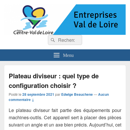
Entreprises Val de Loire
Recherche :
Rechercher
Menu
Plateau diviseur : quel type de
configuration choisir ?
Posté le
28 septembre 2021
par
Edwige Beauchene
—
Aucun
commentaire ↓
Le plateau diviseur fait partie des équipements pour
machines-outils. Cet appareil sert à placer des pièces
suivant un angle et un axe bien précis. Aujourd’hui, cet