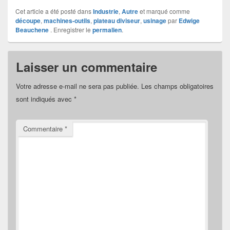
Cet article a été posté dans
Industrie
,
Autre
et marqué comme
découpe
,
machines-outils
,
plateau diviseur
,
usinage
par
Edwige
Beauchene
. Enregistrer le
permalien
.
Laisser un commentaire
Votre adresse e-mail ne sera pas publiée.
Les champs obligatoires
sont indiqués avec
*
Commentaire
*