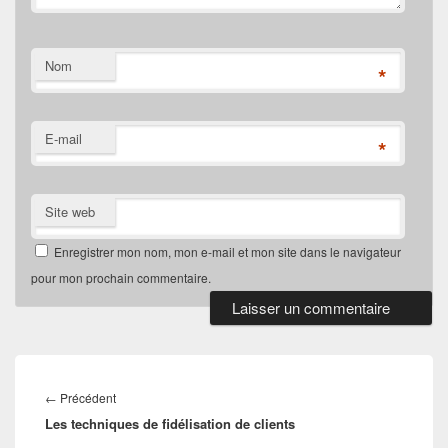
Nom
*
E-mail
*
Site web
Enregistrer mon nom, mon e-mail et mon site dans le navigateur
pour mon prochain commentaire.
Navigation
de
Article
←
Précédent
l’article
Les techniques de fidélisation de clients
précédent :