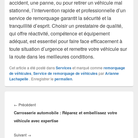
accident, une panne, ou pour retirer un véhicule mal
stationné, l’intervention rapide et professionnelle d’un
service de remorquage garantit la sécurité et la
tranquillité d’esprit. Choisir un prestataire de qualité,
qui offre réactivité, compétence et équipement
adéquat, est essentiel pour faire face efficacement à
toute situation d’urgence et remettre votre véhicule sur
la route dans les meilleures conditions.
Cet article a été posté dans
Services
et marqué comme
remorquage
de véhicules
,
Service de remorquage de véhicules
par
Arianne
Lachapelle
. Enregistrer le
permalien
.
Navigation
de
Article
←
Précédent
l’article
Carrosserie automobile : Réparez et embellissez votre
précédent :
véhicule avec expertise
Article
Suivant
→