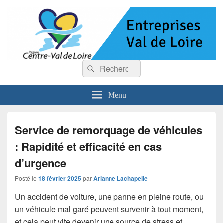
Entreprises Val de Loire
Recherche :
Rechercher
Menu
Service de remorquage de véhicules
: Rapidité et efficacité en cas
d’urgence
Posté le
18 février 2025
par
Arianne Lachapelle
Un accident de voiture, une panne en pleine route, ou
un véhicule mal garé peuvent survenir à tout moment,
et cela peut vite devenir une source de stress et