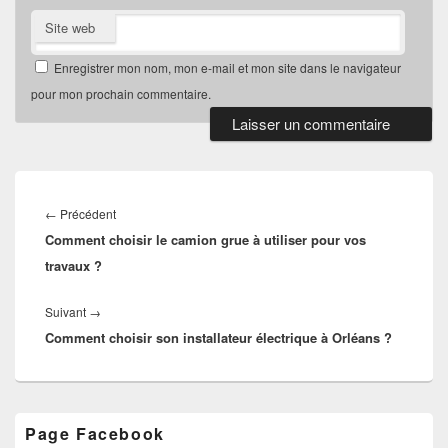
Site web
Enregistrer mon nom, mon e-mail et mon site dans le navigateur
pour mon prochain commentaire.
Navigation
de
Article
←
Précédent
l’article
Comment choisir le camion grue à utiliser pour vos
précédent :
travaux ?
Article
Suivant
→
Comment choisir son installateur électrique à Orléans ?
suivant :
Zone
Page Facebook
principale